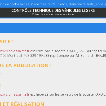
sation de cookies à des fins de mesure d'audience, d'analyse du trafic, et de
CONTRÔLE TECHNIQUE DES VÉHICULES LÉGERS
Prise de rendez-vous en ligne
ITE :
tovision-assainte.fr
est édité par la société KAROIL, SARL au capital de
3100 Montreuil, RCS 329 199 533 représentée par M. Bernard J. BOURR
E LA PUBLICATION :
ER
:
tovision-assainte.fr
est hébergé sur les serveurs de la société KAROIL
 ET RÉALISATION